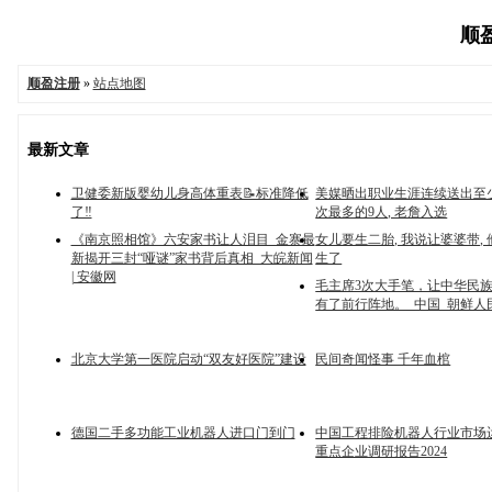
顺盈
顺盈注册
»
站点地图
最新文章
卫健委新版婴幼儿身高体重表📝标准降低
美媒晒出职业生涯连续送出至
了‼️
次最多的9人, 老詹入选
《南京照相馆》六安家书让人泪目 金寨最
女儿要生二胎, 我说让婆婆带,
新揭开三封“哑谜”家书背后真相_大皖新闻
生了
| 安徽网
毛主席3次大手笔，让中华民
有了前行阵地。_中国_朝鲜人
北京大学第一医院启动“双友好医院”建设
民间奇闻怪事 千年血棺
德国二手多功能工业机器人进口门到门
中国工程排险机器人行业市场
重点企业调研报告2024