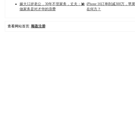
嫁大12岁老公，30年不管家务，丈夫：她
iPhone 16订单削减300万，
做家务是对才华的浪费
在何方？
查看网站首页:
顺盈注册